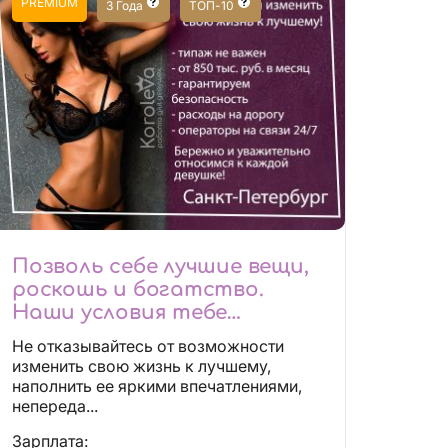
PREMIUM
3 Года
ТОП-10
Позволь себе лучшие вещи,
роскошь и богатство.
Наши условия тебе
понравятся!
Не отказывайтесь от возможности
Действительно отличные
изменить свою жизнь к лучшему,
условия и поддержка!
наполнить ее яркими впечатлениями,
непереда...
Зарплата: