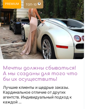
PREMIUM
ТОП-10
Мечты должны сбываться!
А мы созданы для того что
бы их осуществить!
Лучшие клиенты и щедрые заказы.
Кардинальное отличие от других
агентств. Индивидуальный подход к
каждой ...