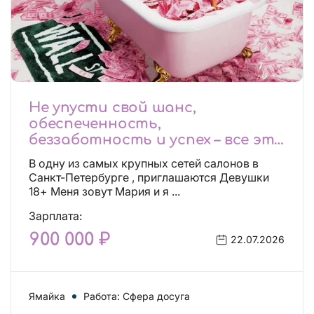
Не упусти свой шанс,
обеспеченность,
беззаботность и успех – все это
будет уже завтра, поспеши!
В одну из самых крупных сетей салонов в
Лучшие условия!
Санкт-Петербурге , приглашаются Девушки
18+ Меня зовут Мария и я ...
Зарплата:
900 000 ₽
22.07.2026
Ямайка
Работа: Сфера досуга