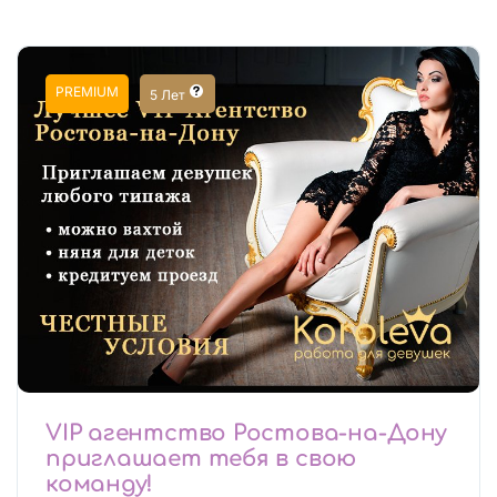
PREMIUM
5 Лет
VIP агентство Ростова-на-Дону
приглашает тебя в свою
команду!