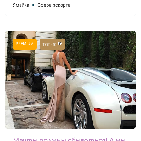
Ямайка
Сфера эскорта
PREMIUM
ТОП-10
Мечты должны сбываться! А мы