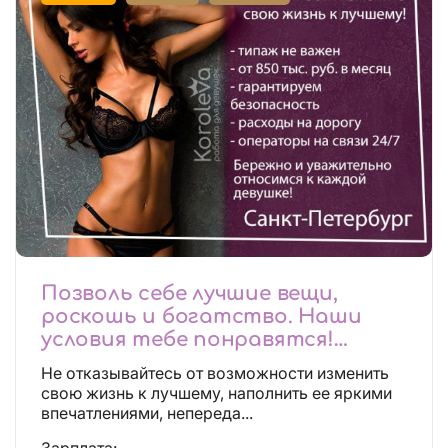
Позволь себе лучшие вещи,
роскошь и богатство. Наши
условия тебе понравятся!
Действительно отличные
Не отказывайтесь от возможности изменить
условия и поддержка!
свою жизнь к лучшему, наполнить ее яркими
впечатлениями, непереда...