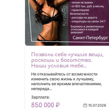
Позволь себе лучшие вещи,
роскошь и богатство.
Наши условия тебе
понравятся!
Не отказывайтесь от возможности
Действительно отличные
изменить свою жизнь к лучшему,
условия и поддержка!
наполнить ее яркими впечатлениями,
непереда...
Зарплата:
850 000 ₽
15.07.2026