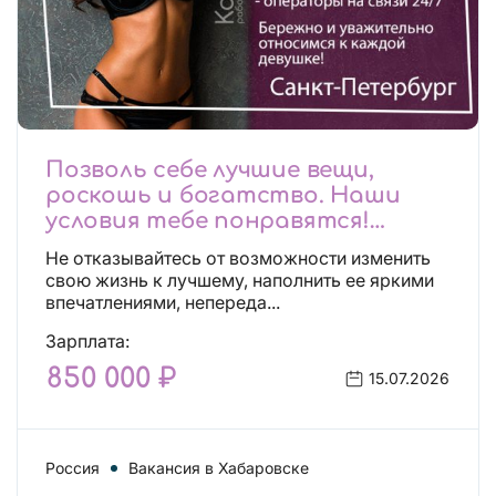
Позволь себе лучшие вещи,
роскошь и богатство. Наши
условия тебе понравятся!
Действительно отличные
Не отказывайтесь от возможности изменить
условия и поддержка!
свою жизнь к лучшему, наполнить ее яркими
впечатлениями, непереда...
Зарплата:
850 000 ₽
15.07.2026
Россия
Вакансия в Хабаровске