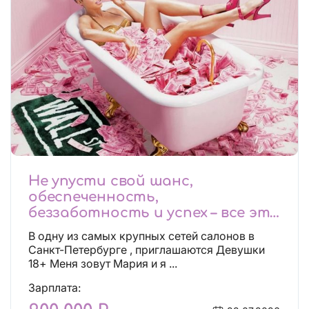
Не упусти свой шанс,
обеспеченность,
беззаботность и успех – все это
будет уже завтра, поспеши!
В одну из самых крупных сетей салонов в
Лучшие условия!
Санкт-Петербурге , приглашаются Девушки
18+ Меня зовут Мария и я ...
Зарплата: