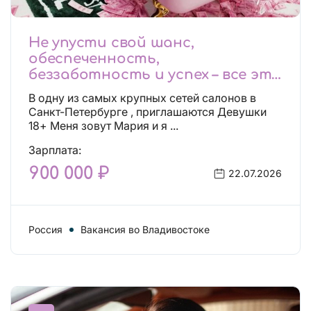
Не упусти свой шанс,
обеспеченность,
беззаботность и успех – все это
будет уже завтра, поспеши!
В одну из самых крупных сетей салонов в
Лучшие условия!
Санкт-Петербурге , приглашаются Девушки
18+ Меня зовут Мария и я ...
Зарплата:
900 000 ₽
22.07.2026
Россия
Вакансия во Владивостоке