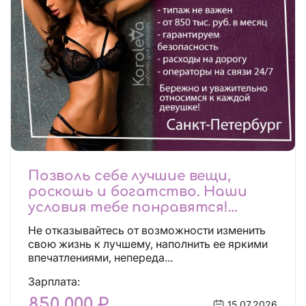
Позволь себе лучшие вещи,
роскошь и богатство. Наши
условия тебе понравятся!
Действительно отличные
Не отказывайтесь от возможности изменить
условия и поддержка!
свою жизнь к лучшему, наполнить ее яркими
впечатлениями, непереда...
Зарплата:
850 000 ₽
15.07.2026