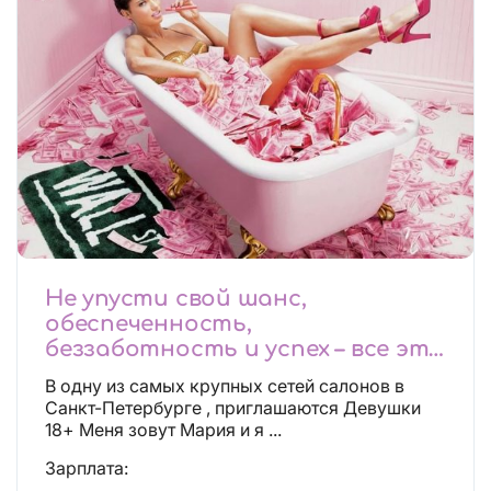
Не упусти свой шанс,
обеспеченность,
беззаботность и успех – все это
будет уже завтра, поспеши!
В одну из самых крупных сетей салонов в
Лучшие условия!
Санкт-Петербурге , приглашаются Девушки
18+ Меня зовут Мария и я ...
Зарплата: