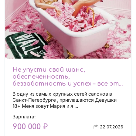
Не упусти свой шанс,
обеспеченность,
беззаботность и успех – все это
будет уже завтра, поспеши!
В одну из самых крупных сетей салонов в
Лучшие условия!
Санкт-Петербурге , приглашаются Девушки
18+ Меня зовут Мария и я ...
Зарплата:
900 000 ₽
22.07.2026