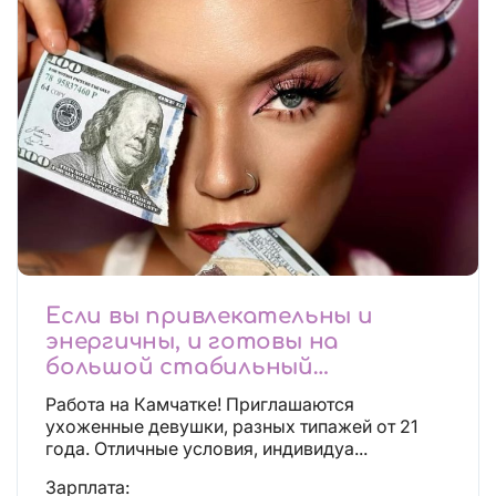
Если вы привлекательны и
энергичны, и готовы на
большой стабильный
заработок, тогда вы уже нашли,
Работа на Камчатке! Приглашаются
что искали!
ухоженные девушки, разных типажей от 21
года. Отличные условия, индивидуа...
Зарплата: