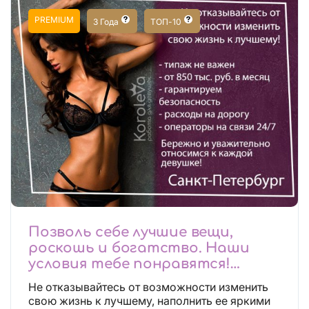
PREMIUM
3 Года
ТОП-10
Позволь себе лучшие вещи,
роскошь и богатство. Наши
условия тебе понравятся!
Действительно отличные
Не отказывайтесь от возможности изменить
условия и поддержка!
свою жизнь к лучшему, наполнить ее яркими