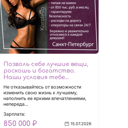
Позволь себе лучшие вещи,
роскошь и богатство.
Наши условия тебе
понравятся!
Не отказывайтесь от возможности
Действительно отличные
изменить свою жизнь к лучшему,
условия и поддержка!
наполнить ее яркими впечатлениями,
непереда...
Зарплата:
850 000 ₽
15.07.2026