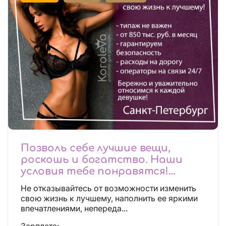
Позволь себе лучшие вещи,
роскошь и богатство. Наши
условия тебе понравятся!
Действительно отличные
Не отказывайтесь от возможности изменить
условия и поддержка!
свою жизнь к лучшему, наполнить ее яркими
впечатлениями, непереда...