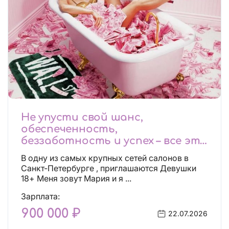
Не упусти свой шанс,
обеспеченность,
беззаботность и успех – все это
будет уже завтра, поспеши!
В одну из самых крупных сетей салонов в
Лучшие условия!
Санкт-Петербурге , приглашаются Девушки
18+ Меня зовут Мария и я ...
Зарплата:
900 000 ₽
22.07.2026