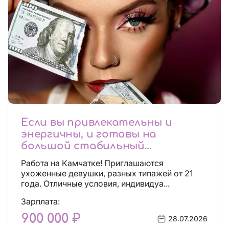
Если вы привлекательны и
энергичны, и готовы на
большой стабильный
заработок, тогда вы уже нашли,
Работа на Камчатке! Приглашаются
что искали!
ухоженные девушки, разных типажей от 21
года. Отличные условия, индивидуа...
Зарплата:
900 000 ₽
28.07.2026