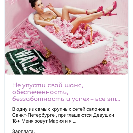
Не упусти свой шанс,
обеспеченность,
беззаботность и успех – все это
будет уже завтра, поспеши!
В одну из самых крупных сетей салонов в
Лучшие условия!
Санкт-Петербурге , приглашаются Девушки
18+ Меня зовут Мария и я ...
Зарплата: