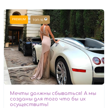
PREMIUM
ТОП-10
Мечты должны сбываться! А мы
созданы для того что бы их
осуществить!