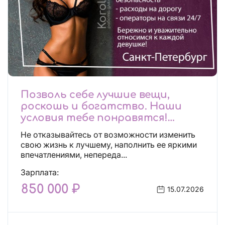
Позволь себе лучшие вещи,
роскошь и богатство. Наши
условия тебе понравятся!
Действительно отличные
Не отказывайтесь от возможности изменить
условия и поддержка!
свою жизнь к лучшему, наполнить ее яркими
впечатлениями, непереда...
Зарплата:
850 000 ₽
15.07.2026