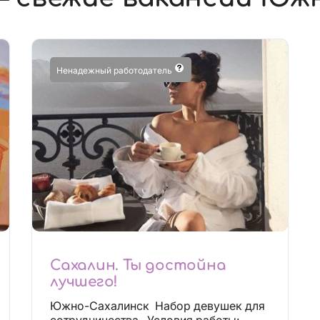
Ненадежный работодатель
Сахалин. Ты достойна
лучшего!
Южно-Сахалинск ‎ Набор девушек для