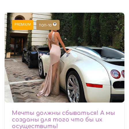
PREMIUM
ТОП-10
Мечты должны сбываться! А мы
созданы для того что бы их
осуществить!