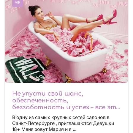
VIP
Не упусти свой шанс,
обеспеченность,
беззаботность и успех – все это
будет уже завтра, поспеши!
В одну из самых крупных сетей салонов в
Лучшие условия!
Санкт-Петербурге , приглашаются Девушки
18+ Меня зовут Мария и я ...