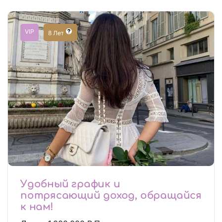
VIP
8 Лет
Удобный график и
потрясающий доход, обращайся
к нам!