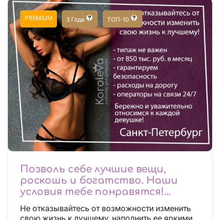
PREMIUM
3 Года
ТОП-10
Позволь себе лучшие вещи,
роскошь и богатство. Наши
условия тебе понравятся!
Действительно отличные
Не отказывайтесь от возможности изменить
условия и поддержка!
свою жизнь к лучшему, наполнить ее яркими