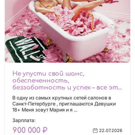
Не упусти свой шанс,
обеспеченность,
беззаботность и успех – все это
будет уже завтра, поспеши!
В одну из самых крупных сетей салонов в
Лучшие условия!
Санкт-Петербурге , приглашаются Девушки
18+ Меня зовут Мария и я ...
Зарплата:
900 000 ₽
22.07.2026