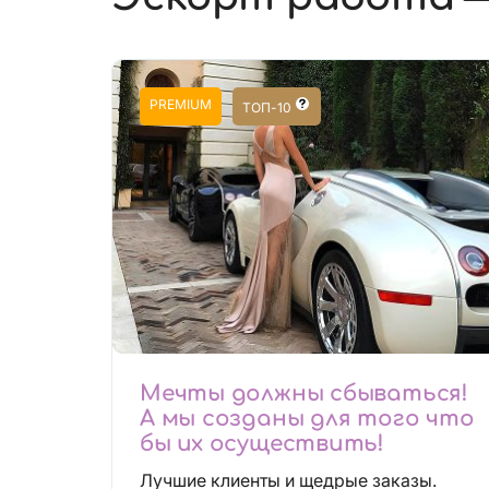
PREMIUM
ТОП-10
Мечты должны сбываться!
А мы созданы для того что
бы их осуществить!
Лучшие клиенты и щедрые заказы.