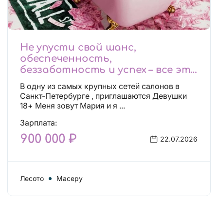
Не упусти свой шанс,
обеспеченность,
беззаботность и успех – все это
будет уже завтра, поспеши!
В одну из самых крупных сетей салонов в
Лучшие условия!
Санкт-Петербурге , приглашаются Девушки
18+ Меня зовут Мария и я ...
Зарплата:
900 000 ₽
22.07.2026
Лесото
Масеру