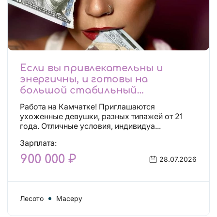
Если вы привлекательны и
энергичны, и готовы на
большой стабильный
заработок, тогда вы уже нашли,
Работа на Камчатке! Приглашаются
что искали!
ухоженные девушки, разных типажей от 21
года. Отличные условия, индивидуа...
Зарплата:
900 000 ₽
28.07.2026
Лесото
Масеру