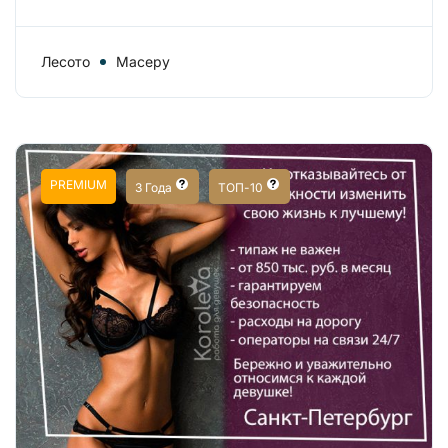
Лесото
Масеру
PREMIUM
3 Года
ТОП-10