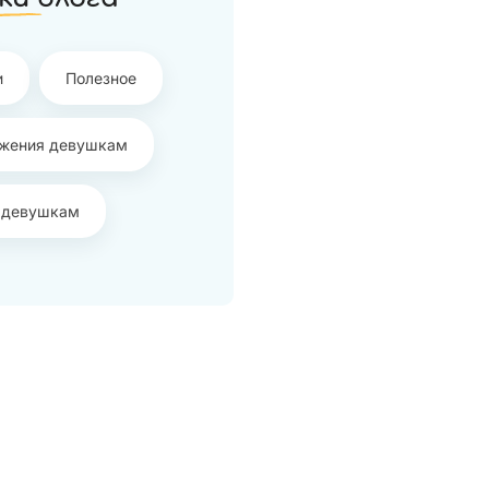
и
Полезное
жения девушкам
 девушкам