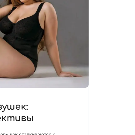
вушек:
ективы
девушек сталкиваются с