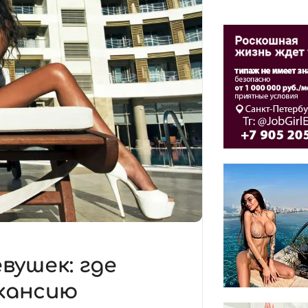
вушек: где
кансию