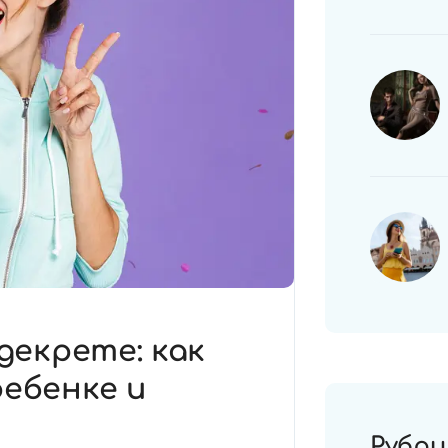
декрете: как
ебенке и
Рубри