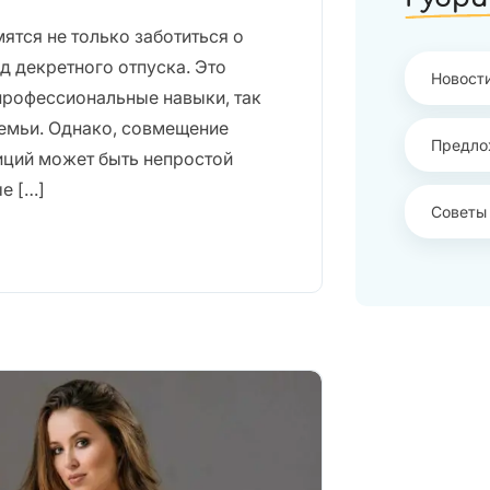
тся не только заботиться о
од декретного отпуска. Это
Новост
профессиональные навыки, так
емьи. Однако, совмещение
Предло
иций может быть непростой
е […]
Советы