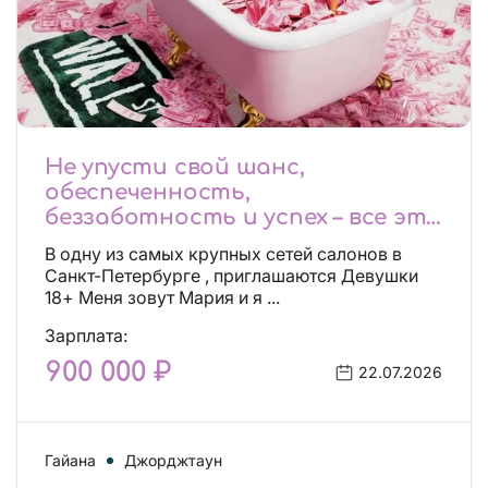
Не упусти свой шанс,
обеспеченность,
беззаботность и успех – все это
будет уже завтра, поспеши!
В одну из самых крупных сетей салонов в
Лучшие условия!
Санкт-Петербурге , приглашаются Девушки
18+ Меня зовут Мария и я ...
Зарплата:
900 000 ₽
22.07.2026
Гайана
Джорджтаун