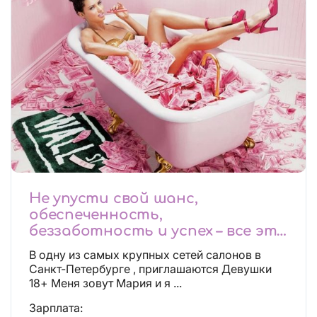
Не упусти свой шанс,
обеспеченность,
беззаботность и успех – все это
будет уже завтра, поспеши!
В одну из самых крупных сетей салонов в
Лучшие условия!
Санкт-Петербурге , приглашаются Девушки
18+ Меня зовут Мария и я ...
Зарплата: