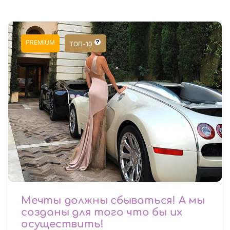
PREMIUM
ТОП-10
Мечты должны сбываться! А мы
созданы для того что бы их
осуществить!