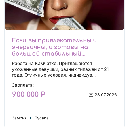
Если вы привлекательны и
энергичны, и готовы на
большой стабильный
заработок, тогда вы уже нашли,
Работа на Камчатке! Приглашаются
что искали!
ухоженные девушки, разных типажей от 21
года. Отличные условия, индивидуа...
Зарплата:
900 000 ₽
28.07.2026
Замбия
Лусака