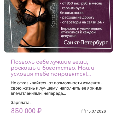
Позволь себе лучшие вещи,
роскошь и богатство. Наши
условия тебе понравятся!
Действительно отличные
Не отказывайтесь от возможности изменить
условия и поддержка!
свою жизнь к лучшему, наполнить ее яркими
впечатлениями, непереда...
Зарплата:
850 000 ₽
15.07.2026