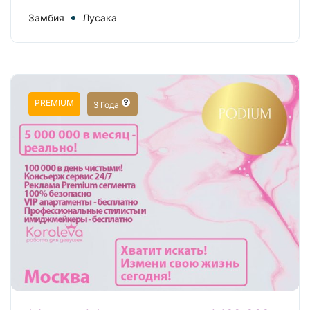
Замбия
Лусака
PREMIUM
3 Года