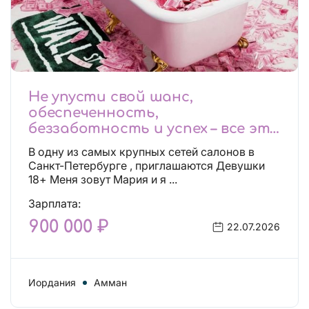
Не упусти свой шанс,
обеспеченность,
беззаботность и успех – все это
будет уже завтра, поспеши!
В одну из самых крупных сетей салонов в
Лучшие условия!
Санкт-Петербурге , приглашаются Девушки
18+ Меня зовут Мария и я ...
Зарплата:
900 000 ₽
22.07.2026
Иордания
Амман