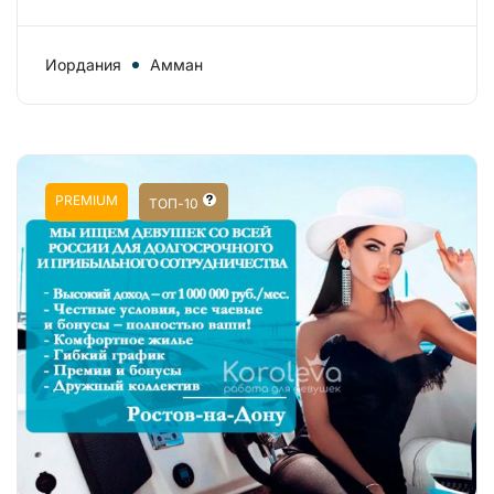
Иордания
Амман
PREMIUM
ТОП-10