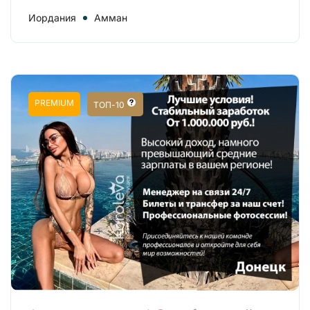
Иордания
Амман
PREMIUM
ТОП-10