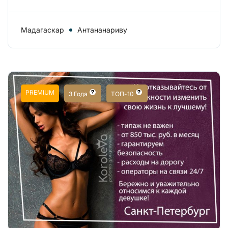
Мадагаскар
Антананариву
PREMIUM
3 Года
ТОП-10