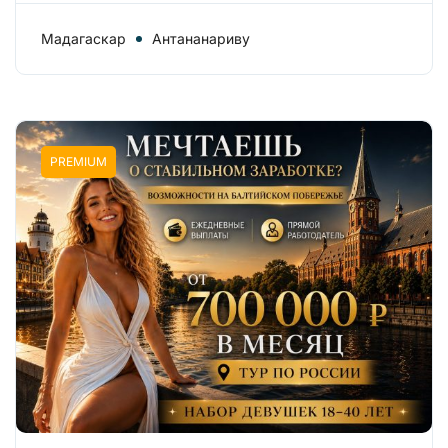
Мадагаскар
Антананариву
PREMIUM