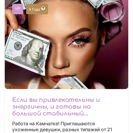
VIP
4 Года
Если вы привлекательны и
энергичны, и готовы на
большой стабильный
заработок, тогда вы уже нашли,
Работа на Камчатке! Приглашаются
что искали!
ухоженные девушки, разных типажей от 21