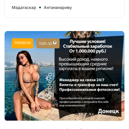
Мадагаскар
Антананариву
PREMIUM
ТОП-10