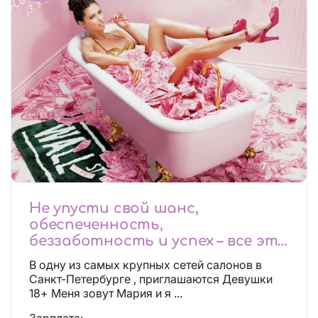
Не упусти свой шанс,
обеспеченность,
беззаботность и успех – все это
будет уже завтра, поспеши!
В одну из самых крупных сетей салонов в
Лучшие условия!
Санкт-Петербурге , приглашаются Девушки
18+ Меня зовут Мария и я ...