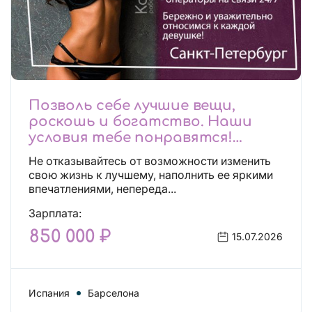
Позволь себе лучшие вещи,
роскошь и богатство. Наши
условия тебе понравятся!
Действительно отличные
Не отказывайтесь от возможности изменить
условия и поддержка!
свою жизнь к лучшему, наполнить ее яркими
впечатлениями, непереда...
Зарплата:
850 000 ₽
15.07.2026
Испания
Барселона