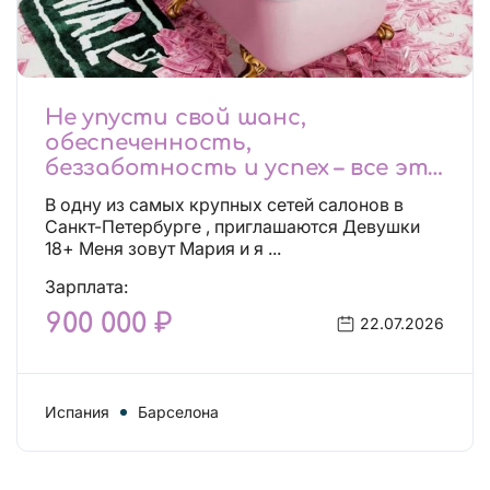
Не упусти свой шанс,
обеспеченность,
беззаботность и успех – все это
будет уже завтра, поспеши!
В одну из самых крупных сетей салонов в
Лучшие условия!
Санкт-Петербурге , приглашаются Девушки
18+ Меня зовут Мария и я ...
Зарплата:
900 000 ₽
22.07.2026
Испания
Барселона