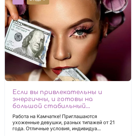
Если вы привлекательны и
энергичны, и готовы на
большой стабильный
заработок, тогда вы уже нашли,
Работа на Камчатке! Приглашаются
что искали!
ухоженные девушки, разных типажей от 21
года. Отличные условия, индивидуа...