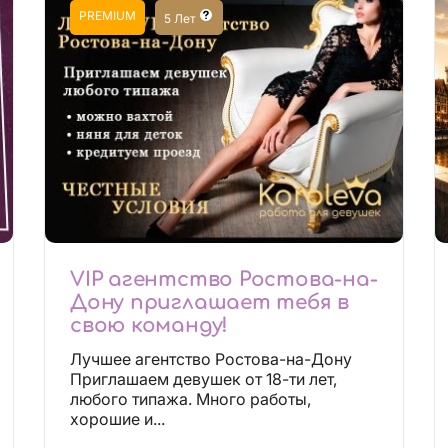
PREMIUM
5 Лет
VIP агентство Ростова-на-
Дону приглашает тебя в
свою команду!
Лучшее агентство Ростова-на-Дону
Приглашаем девушек от 18-ти лет,
любого типажа. Много работы,
хорошие и...