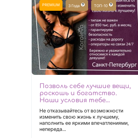
PREMIUM
3 Года
ТОП-10
Позволь себе лучшие вещи,
роскошь и богатство.
Наши условия тебе
понравятся!
Не отказывайтесь от возможности
Действительно отличные
изменить свою жизнь к лучшему,
условия и поддержка!
наполнить ее яркими впечатлениями,
непереда...