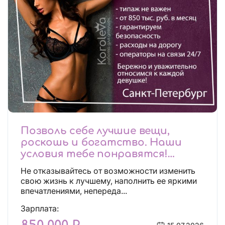
Позволь себе лучшие вещи,
роскошь и богатство. Наши
условия тебе понравятся!
Действительно отличные
Не отказывайтесь от возможности изменить
условия и поддержка!
свою жизнь к лучшему, наполнить ее яркими
впечатлениями, непереда...
Зарплата: