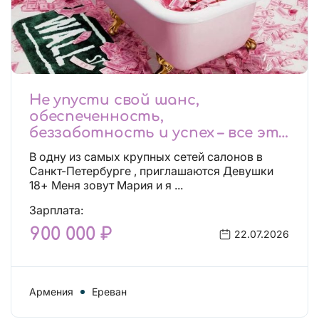
Не упусти свой шанс,
обеспеченность,
беззаботность и успех – все это
будет уже завтра, поспеши!
В одну из самых крупных сетей салонов в
Лучшие условия!
Санкт-Петербурге , приглашаются Девушки
18+ Меня зовут Мария и я ...
Зарплата:
900 000 ₽
22.07.2026
Армения
Ереван