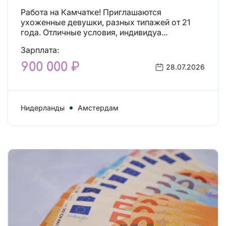
заработок, тогда вы уже нашли,
Работа на Камчатке! Приглашаются
что искали!
ухоженные девушки, разных типажей от 21
года. Отличные условия, индивидуа...
Зарплата:
900 000 ₽
28.07.2026
Нидерланды
Амстердам