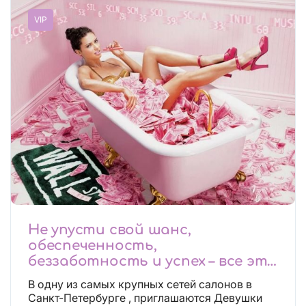
VIP
Не упусти свой шанс,
обеспеченность,
беззаботность и успех – все это
будет уже завтра, поспеши!
В одну из самых крупных сетей салонов в
Лучшие условия!
Санкт-Петербурге , приглашаются Девушки