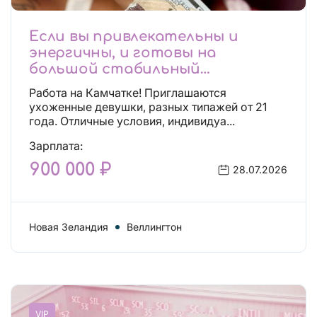
Если вы привлекательны и
энергичны, и готовы на
большой стабильный
заработок, тогда вы уже нашли,
Работа на Камчатке! Приглашаются
что искали!
ухоженные девушки, разных типажей от 21
года. Отличные условия, индивидуа...
Зарплата:
900 000 ₽
28.07.2026
Новая Зеландия
Веллингтон
VIP