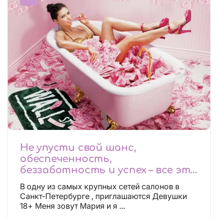
Не упусти свой шанс,
обеспеченность,
беззаботность и успех – все это
будет уже завтра, поспеши!
В одну из самых крупных сетей салонов в
Лучшие условия!
Санкт-Петербурге , приглашаются Девушки
18+ Меня зовут Мария и я ...