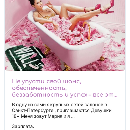
Не упусти свой шанс,
обеспеченность,
беззаботность и успех – все это
будет уже завтра, поспеши!
В одну из самых крупных сетей салонов в
Лучшие условия!
Санкт-Петербурге , приглашаются Девушки
18+ Меня зовут Мария и я ...
Зарплата: