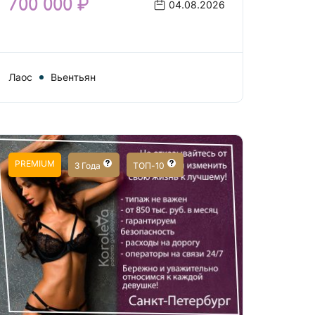
700 000 ₽
04.08.2026
Лаос
Вьентьян
PREMIUM
3 Года
ТОП-10