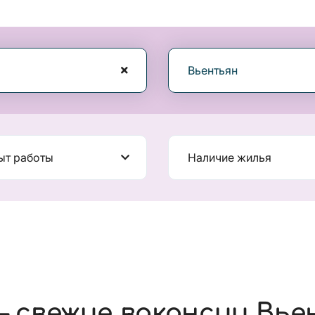
Вьентьян
ыт работы
Наличие жилья
 свежие вакансии Вье