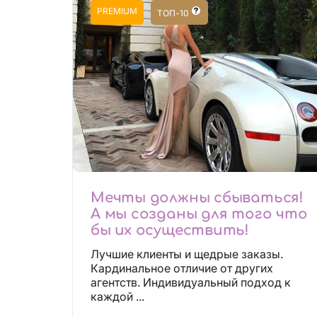
PREMIUM
ТОП-10
Мечты должны сбываться!
А мы созданы для того что
бы их осуществить!
Лучшие клиенты и щедрые заказы.
Кардинальное отличие от других
агентств. Индивидуальный подход к
каждой ...