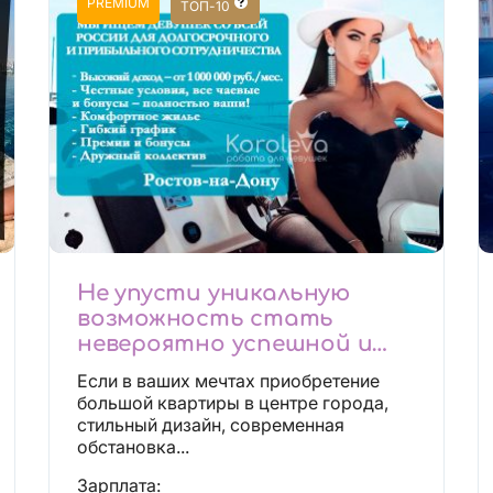
PREMIUM
ТОП-10
Не упусти уникальную
возможность стать
невероятно успешной и
независимой!
Если в ваших мечтах приобретение
большой квартиры в центре города,
стильный дизайн, современная
обстановка...
Зарплата: