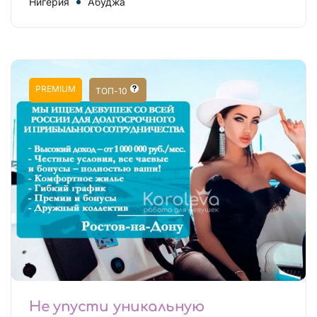
Нигерия
Абуджа
PREMIUM
ТОП-10
Не упусти уникальную