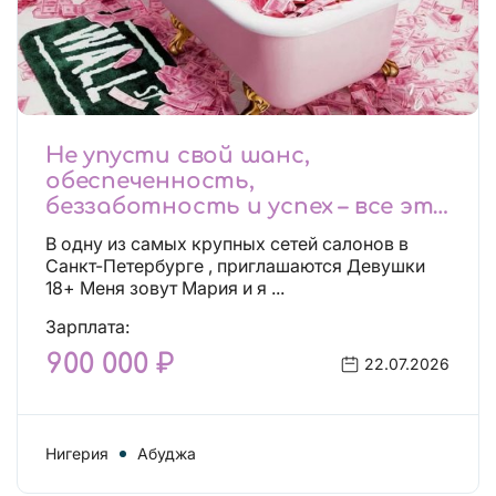
Не упусти свой шанс,
обеспеченность,
беззаботность и успех – все это
будет уже завтра, поспеши!
В одну из самых крупных сетей салонов в
Лучшие условия!
Санкт-Петербурге , приглашаются Девушки
18+ Меня зовут Мария и я ...
Зарплата:
900 000 ₽
22.07.2026
Нигерия
Абуджа