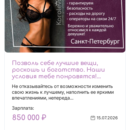
Позволь себе лучшие вещи,
роскошь и богатство. Наши
условия тебе понравятся!
Действительно отличные
Не отказывайтесь от возможности изменить
условия и поддержка!
свою жизнь к лучшему, наполнить ее яркими
впечатлениями, непереда...
Зарплата:
850 000 ₽
15.07.2026