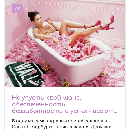
VIP
Не упусти свой шанс,
обеспеченность,
беззаботность и успех – все это
будет уже завтра, поспеши!
В одну из самых крупных сетей салонов в
Лучшие условия!
Санкт-Петербурге , приглашаются Девушки