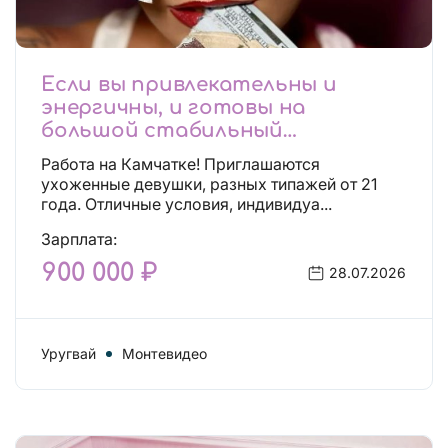
Если вы привлекательны и
энергичны, и готовы на
большой стабильный
заработок, тогда вы уже нашли,
Работа на Камчатке! Приглашаются
что искали!
ухоженные девушки, разных типажей от 21
года. Отличные условия, индивидуа...
Зарплата:
900 000 ₽
28.07.2026
Уругвай
Монтевидео