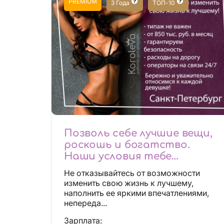
PREMIUM
3 Года
ТОП-10
Позволь себе лучшие вещи,
роскошь и богатство.
Наши условия тебе
понравятся!
Не отказывайтесь от возможности
Действительно отличные
изменить свою жизнь к лучшему,
условия и поддержка!
наполнить ее яркими впечатлениями,
непереда...
Зарплата: