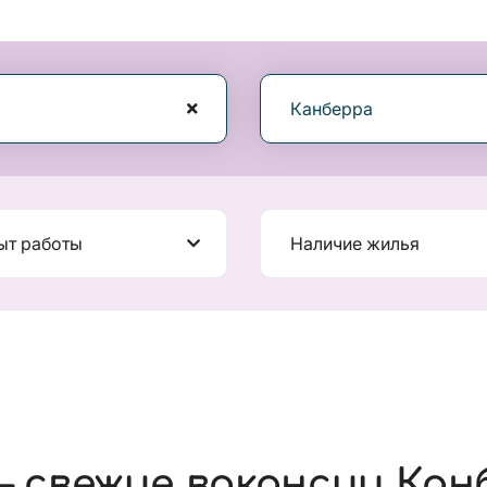
Канберра
ыт работы
Наличие жилья
 свежие вакансии Кан